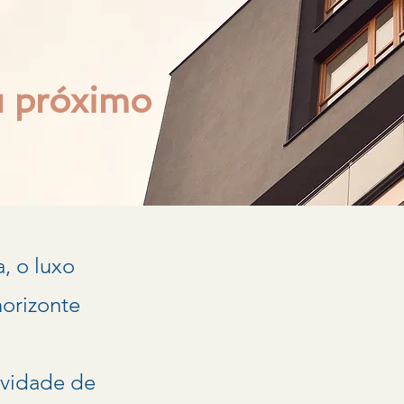
u próximo
, o luxo
horizonte
ividade de