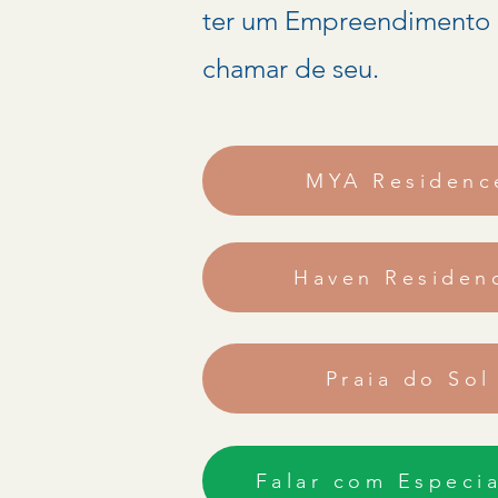
ter um Empreendimento
chamar de seu.
MYA Residenc
Haven Residen
Praia do Sol
Falar com Especia