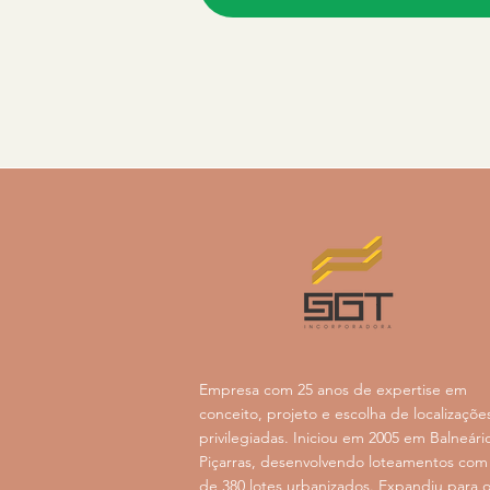
Empresa com 25 anos de expertise em
conceito, projeto e escolha de localizaçõe
privilegiadas. Iniciou em 2005 em Balneári
Piçarras, desenvolvendo loteamentos com
de 380 lotes urbanizados. Expandiu para 