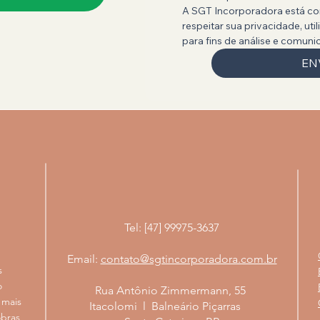
A SGT Incorporadora está co
respeitar sua privacidade, ut
para fins de análise e comuni
EN
Tel: [47] 99975-3637
Email:
contato@sgtincorporadora.com.br
s
o
Rua Antônio Zimmermann, 55
 mais
Itacolomi l Balneário Piçarras
obras